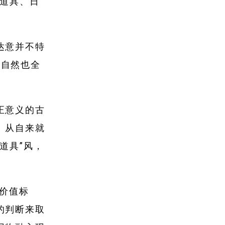
、道具、日
达意并不特
时自然也全
正意义的古
。从自来就
道具”风，
价值标
的判断来取