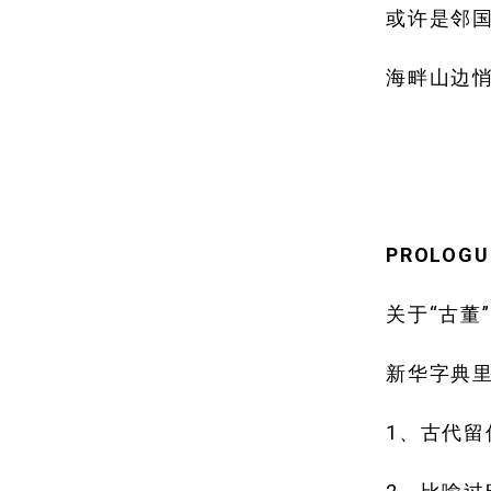
或许是邻
海畔山边
PROLOGU
关于“古董
新华字典
1、古代