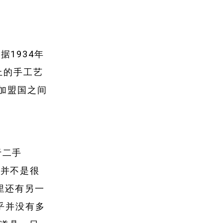
据1934年
上的手工艺
加盟国之间
于二手
然并不是很
里还有另一
似乎并没有多