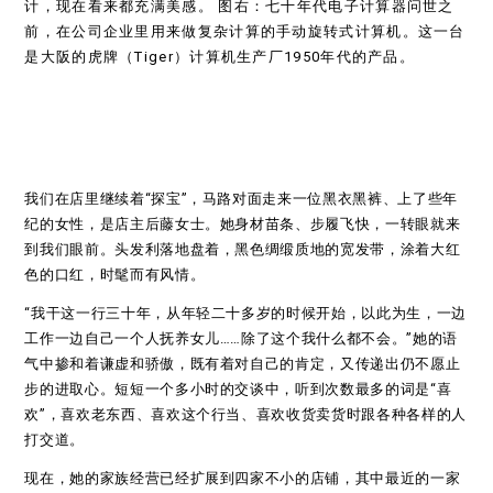
计，现在看来都充满美感。 图右：七十年代电子计算器问世之
前，在公司企业里用来做复杂计算的手动旋转式计算机。这一台
是大阪的虎牌（Tiger）计算机生产厂1950年代的产品。
我们在店里继续着“探宝”，马路对面走来一位黑衣黑裤、上了些年
纪的女性，是店主后藤女士。她身材苗条、步履飞快，一转眼就来
到我们眼前。头发利落地盘着，黑色绸缎质地的宽发带，涂着大红
色的口红，时髦而有风情。
“我干这一行三十年，从年轻二十多岁的时候开始，以此为生，一边
工作一边自己一个人抚养女儿……除了这个我什么都不会。”她的语
气中掺和着谦虚和骄傲，既有着对自己的肯定，又传递出仍不愿止
步的进取心。短短一个多小时的交谈中，听到次数最多的词是“喜
欢”，喜欢老东西、喜欢这个行当、喜欢收货卖货时跟各种各样的人
打交道。
现在，她的家族经营已经扩展到四家不小的店铺，其中最近的一家