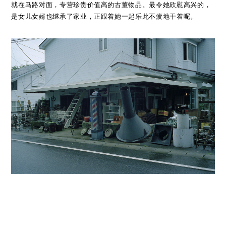
就在马路对面，专营珍贵价值高的古董物品。最令她欣慰高兴的，
是女儿女婿也继承了家业，正跟着她一起乐此不疲地干着呢。