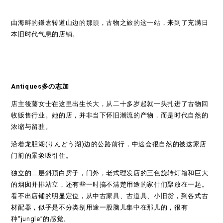
由海畔的鎌倉转道山边的那須，古物之旅的这一站，来到了充满日
本旧时代气息的店铺。
Antiques多の志加
店主後藤女士在这里出生长大，从二十多岁起就一头扎进了古物回
收贩售行业。她的店，并非当下怀旧潮流的产物，而是时代自然的
浓缩与留驻。
沿着龙胆湖(りんどう湖)边的公路前行，中途会很自然的被这家店
门前的景象吸引住。
独立的二层斜顶白房子，门外，老式理发店的三色旋转灯箱和巨大
的烟囱并排站立，还有些一时搞不清楚用途的家什们聚放在一起。
看不出店铺的明显定位，从中古家具、古道具、小旧货，到各式古
材配器，似乎是不分类别用途一股脑儿集中在那儿的，很有
种“jungle”的感觉。