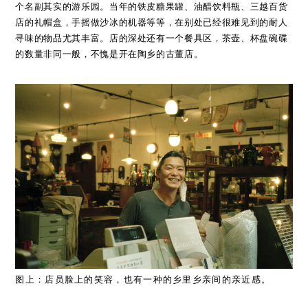
个名副其实的游乐园。当年的铁皮糖果罐、油醋饮料瓶、三越百货
店的礼帽盒，手摇做沙冰的机器等等，在别处已经很难见到的耐人
寻味的物品尤其丰富。店的深处还有一个餐具区，茶壶、杯盘碗碟
的数量非同一般，不愧是开在陶乡的古董店。
图上：店员脸上的笑容，也有一种的乡里乡亲间的亲近感。