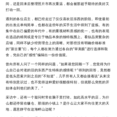
间，还是回来后整理照片市再次重温，都会被那超乎期待的美好又
打动一回。
遇到的各位店主，都已经走过了仅仅喜欢旧东西的阶段。即使最初
的出发点单纯简单，也都在这些年的买手生活中得到了提炼。有的
集中在自己偏爱的年代中，有的重视材料质感的统一，也有的表现
在选品的精简或是专注于物品本身的独特氛围上。看似品类繁杂的
店铺，同样不缺少经营理念上的清晰。对那些没有明确价格标准
的“新古董”们，每个人都在努力通过各自的“审美眼”进行选择和取
舍，凭自己的“感性”编辑出一份价值观。
曾向所有人问了一个同样的问题，“如果请您回顾一下，您觉得为什
么自己会对老的旧的东西产生特殊的感情呢？”得到的回答，竟然都
是低头思索片刻之后的“不知道”，几乎所有人又都会接着说“从来没
有特别意识过，也不觉得这种爱好很酷很特别，但就那么突然的开
始体会到他们的美了。”
采访中，还有一个疑问时常在脑子里打转。如此高水平的店，为什
么都还停留在镰仓、那须的小镇上？是什么让大家不向往更大的天
地，愿意静守在这海畔山边呢？