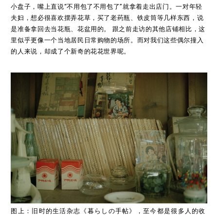
小盘子，嘴上直说“不用包了不用包了”就拿着走出店门。一对年轻
夫妇，想必很喜欢摆弄花草，买了老药瓶、铁皮筒等几样东西，说
是准备拿回去当花瓶、花盆用的。 跟之前走访的其他店铺相比，这
里似乎更像一个当地居民日常购物的场所。而对我们这些偶尔撞入
的人来说，却成了个新奇的花花世界呢。
图上：旧时的生活杂志《暮らしの手帖》，至今都是很多人的收