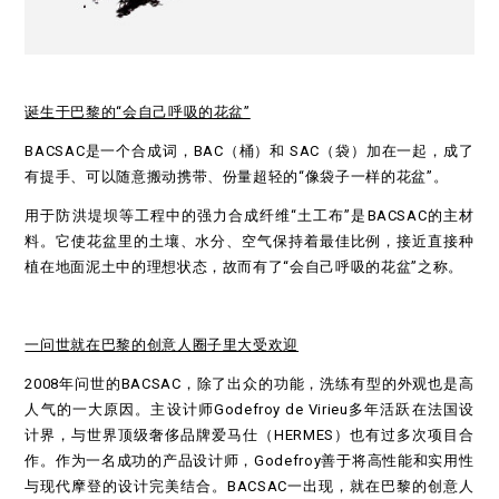
诞生于巴黎的“会自己呼吸的花盆”
BACSAC是一个合成词，BAC（桶）和 SAC（袋）加在一起，成了
有提手、可以随意搬动携带、份量超轻的“像袋子一样的花盆”。
用于防洪堤坝等工程中的强力合成纤维“土工布”是BACSAC的主材
料。它使花盆里的土壤、水分、空气保持着最佳比例，接近直接种
植在地面泥土中的理想状态，故而有了“会自己呼吸的花盆”之称。
一问世就在巴黎的创意人圈子里大受欢迎
2008年问世的BACSAC，除了出众的功能，洗练有型的外观也是高
人气的一大原因。主设计师Godefroy de Virieu多年活跃在法国设
计界，与世界顶级奢侈品牌爱马仕（HERMES）也有过多次项目合
作。作为一名成功的产品设计师，Godefroy善于将高性能和实用性
与现代摩登的设计完美结合。BACSAC一出现，就在巴黎的创意人