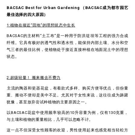
BACSAC Best for Urban Gardening （BACSAC
成为都市园艺
最佳选择的四大原因）
1:植物在接近“田地”的理想状态中生长
BACSAC的主材料“土工布”是一种用于防洪堤坝等工程的强力合成
纤维。它具有极好的透气性和透水性，能保持内部土壤、水分和空
气三者的最佳比例，使植物处于接近直接种植在地面泥土中的理想
状态。
2:超级轻量！ 搬来搬去不费力
主流的陶器和瓷器花盆，有着款式多样、购买方便等优点，但份量
重、搬动不便却是美中不足。尤其对于女性来说，这往往成为踌躇
犹豫，甚至放弃尝试种植物的主要原因之一。
以BACSAC花盆中使用频率较高的10升容量为例，仅有130克重，
与土壤和植物的重量相比，几乎可以忽略不计。
这一点不但深受女性顾客的欢迎，男性使用起来也感觉相当轻松方