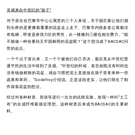
灵感来自中世纪的“袋子”
对于居住在巴黎市中心公寓里的三个人来说，关于园艺最让他们感
到头疼的是要搬着重重的花盆走上走下。巴黎市内很多老公寓都没
有电梯，即使是身强力壮的男性，从一楼搬到三楼也相当费力。“能
不能做一种份量轻又牢固耐用的花盆呢？”这个想法成了BACSAC问
世的起点。
一个个点子冒出来，又一个个被他们自己否决，最后竟从中世纪普
通平民的生活中得到了灵感。“中世纪的时候，老百姓既没有时间也
没有钱做精致的花盆，就会习惯把泥土直接放在袋子里拿来种一些
蔬果和草药， ”Godefroy介绍说。正是这段史实，让他们萌生了制
作袋装花盆的想法。
经过对各种材质、形状等进行一次次的试错实验，发现一种叫“土工
布”的合成纤维最接近理想。这种材质后来成为BACSAC的主要材
料。