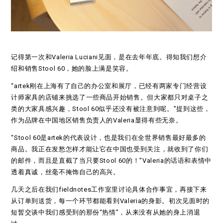
记得第一次和Valeria Luciani见面，是在去年年底。得知我们想介
绍和销售Stool 60，她的脸上满是笑容。
“artek刚在上海有了自己的办公室和展厅，已经有两家专门经营设
计师家具的店铺来挑选了一些商品开始销售。但大家都只对桌子之
类的大家具感兴趣，Stool 60似乎还没有被注意到呢。”提到这些，
作为品牌在中国地区销售负责人的Valeria显得有些无奈。
“Stool 60是artek的代表设计，也是我们在全世界销售最好最多的
商品。我正在发愁怎样才能让它在中国也受到关注，就收到了你们
的邮件，而且是直截了当只要Stool 60的！”Valeria的话语和表情中
透着真诚，丝毫不掩饰自己的高兴。
几天之后在我们fieldnotes工作室里讨论具体合作事宜，再接下来
从订单到送货，每一个环节都能看到Valeria的身影。初次见面时的
短暂交谈中我们感受到的那份“热情”，从来没有从她的身上消退