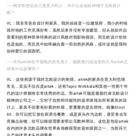
——刚才听您说自己是意大利人，为什么会如此钟情于北欧设计
呢？
VL：我非常喜欢设计和家具。我的叔叔是一位建筑师，我小的时候
就对他的工作充满好奇，虽然后来并没有专攻建筑，但从叔叔作品
里看到的那种简单经典的设计风格对我影响很深。而北欧设计恰恰
也是如此，而且其中始终融合着一些自然的风格，或许这就是我特
别钟爱它的原因吧。
——作为artek在中国地区的负责人，能跟我们说说您自己与artek之
间有什么故事吗？
VL：这依然源于我对北欧设计的热情。artek的家具在意大利也很
常见，其实不仅仅是artek，还有Tapio Wirkkala和其他一些那个年
代的设计师都有非常优秀的作品。而artek可能是最能代表北欧设计
精神的公司之一，它对于自然和功能性的追求体现在所有家具的设
计上，家具不但要有好看的外观，更重要的是实用性。就像Stool
60，你可以把它放在厨房当餐凳，或是床头作为边柜，甚至拿去车
库搁点杂物，你可以根据需要发明出无数种用法。这也是包括artek
在内的许多北欧品牌在世界各地都很受欢迎的原因之一。当然芬兰
出产的优质木头也很重要。