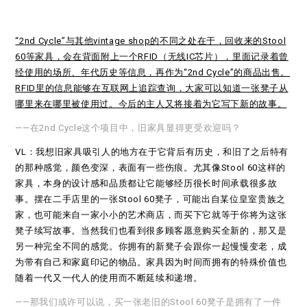
“2nd Cycle”与其他vintage shop的不同之处在于，回收来的Stool
60等家具，会在背面附上一个RFID（无线IC芯片），里面记录着曾
经使用的场所、年代历史等信息，再作为“2nd Cycle”的商品出售。
RFID里的信息能够在互联网上追踪查询，大家可以知道一张凳子从
哪里来在哪里被使用过。今后的主人又将接着为它写下新的故事。
——在2nd Cycle这个项目中，旧家具显得更受欢迎吗？
VL：我想旧家具吸引人的地方在于它背后有历史，和旧了之后特有
的那种感觉，颜色变深，表面有一些伤痕。尤其像Stool 60这样的
家具，本身的设计感和品质都让它能够经历很长时间承载很多故
事。摆在二手店里的一张Stool 60凳子，可能出自某位皇室贵族之
家，也可能来自一家小小的艺术商店，而买下它就等于你将为这张
凳子续写故事。当然我们也看到很多顾客愿意购买全新的，那又是
另一种完全不同的感觉。你拥有的新凳子会跟你一起慢慢变老，成
为带有自己和家庭印记的物品。家具因为时间而拥有的特殊价值也
随着一代又一代人的使用而不断延续和递增。
——那我们或许可以说，买一张老旧的Stool 60凳子是拥有了一件