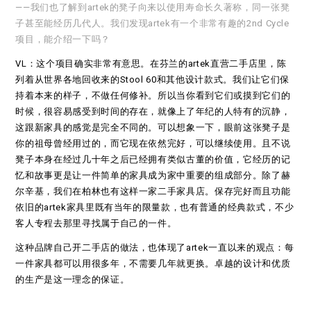
——我们也了解到artek的凳子向来以使用寿命长久著称，同一张凳
子甚至能经历几代人。我们发现artek有一个非常有趣的2nd Cycle
项目，能介绍一下吗？
VL：这个项目确实非常有意思。在芬兰的artek直营二手店里，陈
列着从世界各地回收来的Stool 60和其他设计款式。我们让它们保
持着本来的样子，不做任何修补。所以当你看到它们或摸到它们的
时候，很容易感受到时间的存在，就像上了年纪的人特有的沉静，
这跟新家具的感觉是完全不同的。可以想象一下，眼前这张凳子是
你的祖母曾经用过的，而它现在依然完好，可以继续使用。且不说
凳子本身在经过几十年之后已经拥有类似古董的价值，它经历的记
忆和故事更是让一件简单的家具成为家中重要的组成部分。除了赫
尔辛基，我们在柏林也有这样一家二手家具店。保存完好而且功能
依旧的artek家具里既有当年的限量款，也有普通的经典款式，不少
客人专程去那里寻找属于自己的一件。
这种品牌自己开二手店的做法，也体现了artek一直以来的观点：每
一件家具都可以用很多年，不需要几年就更换。卓越的设计和优质
的生产是这一理念的保证。