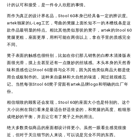
计的认可和接受，是一件令人欣慰的事情。
而作为真正的设计界名品，Stool 60本身已经具备一定的辨识度。
artek独家的L-Leg工艺，弯曲的凳腿上面长短不一的木槽线条是这
款作品最明显的特点。相比其他类似形状的凳子，artek的Stool 60
凳腿更粗，座面更厚，用料可能在两倍以上，拿在手里的质感完全
不同。
凳子表面的触感也很特别，比如在你们那儿销售的白桦木清漆版表
面很光滑，摸上去甚至还有一点微妙的丝绒感。木头本身的天然香
味和质感也让Stool 60显得与众不同，因为其他类似商品大都是使
用合成板制作的。这种来自森林和大自然的味道，闻过就很难忘
记。当然每张Stool 60凳子背面有artek品牌logo和明确的出厂年
份。
相信细致的顾客还会发现，Stool 60的座面大小也是特别的。这个
大小比例在我们看来是最适合舒适坐姿的，和凳腿的高度、粗细形
成绝妙的平衡，并且让它有了凳子之外的用法。
绝大多数类似商品的座面都设计得更小。虽然一眼看去感觉很接
近，但对于关注细节的人来说，可以说是完全不同的东西。