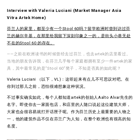
Interview with Valeria Luciani (Market Manager Asia
Vitra Artek Home)
芬兰人的家里，都至少有一个Stool 60吗？
留学欧洲时曾到访过芬
兰的赫尔辛基，在那里给我留下深刻印象之一的，是街头小巷无处
不在的Stool 60 的存在。
——之前在欧洲读书的时候曾经去过芬兰，也去artek的店里看过。
当地的朋友告诉我，在芬兰几乎每个家庭都拥有至少一件artek的家
具，其中最常见的是“Stool 60”凳子，不知是否真的如此呢？
Valeria Luciani （以下，VL)：这听起来有点儿不可思议对吧。在
你到过那儿之前，恐怕很难想象这种状况。
不过事实确实如此，每个人都知道artek的创始人Aalto Alvar先生的
名字。即使你去一家面包店，和店里的人随口说起这位建筑大师，
大家也会很容易就打开话匣子呢。作为芬兰历史上最重要的人物之
一，他的建筑作品不仅在芬兰广为人知，在整个欧洲也有很高的知
名度。