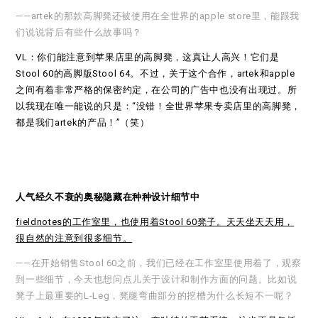
——artek的那款高脚凳还被使用在全世界的apple store里，能跟我
们说说背后有些什么故事吗？
VL：你们能注意到苹果店里的高脚凳，这真让人高兴！它们是
Stool 60的高脚版Stool 64。不过，关于这个合作，artek和apple
之间有着非常严格的保密约定，在公司的广告中也没有出现过。所
以我现在唯一能说的只是：“没错！全世界苹果专卖店里的高脚凳，
都是我们artek的产品！”（笑）
人气经久不衰的奥秘隐藏在种种设计细节中
fieldnotes的工作室里，也使用着Stool 60凳子。天天坐天天用，
很自然的注意到很多细节。
——在开始销售Stool 60之前，我们已经在工作室里使用着了，观察
到一些细节，今天也想问点儿关于设计和制作方面的问题。比如说
凳子上最重要的L-Leg，凳腿弯曲部分的挖槽为什么长短不一呢？