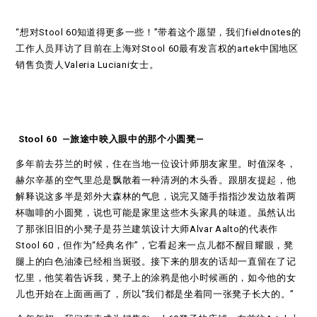
“想对Stool 60知道得更多一些！”带着这个愿望，我们fieldnotes的
工作人员拜访了目前在上海对Stool 60最有发言权的artek中国地区
销售负责人Valeria Luciani女士。
Stool 60 —旅途中映入眼中的那个小圆凳—
多年前去芬兰的时候，住在当地一位设计师朋友家里。时值深冬，
赫尔辛基的空气里总是飘散着一种清冽的木头香。跟朋友提起，他
解释说这多半是郊外大森林的气息，说完又随手指指沙发边放着两
杯咖啡的小圆凳，说也可能是家里这些木头家具的味道。虽然认出
了那张旧旧的小凳子是芬兰建筑设计大师Alvar Aalto的代表作
Stool 60，但作为“经典名作”，它看起来一点儿都不醒目耀眼，凳
腿上的白色油漆已经相当斑驳。接下来的朋友的话却一直留在了记
忆里，他笑着告诉我，凳子上的涂鸦是他小时候画的，如今他的女
儿也开始在上面画画了，所以“我们都是坐着同一张凳子长大的。”