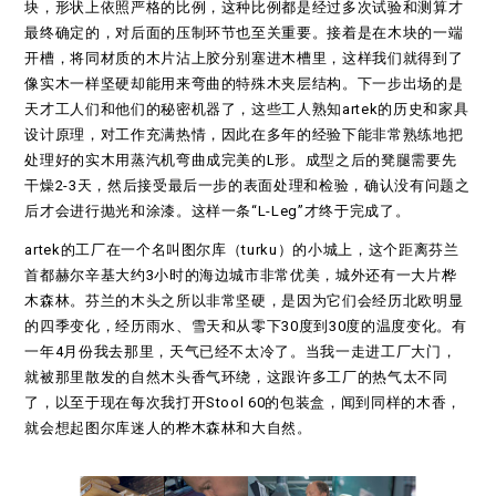
块，形状上依照严格的比例，这种比例都是经过多次试验和测算才
最终确定的，对后面的压制环节也至关重要。接着是在木块的一端
开槽，将同材质的木片沾上胶分别塞进木槽里，这样我们就得到了
像实木一样坚硬却能用来弯曲的特殊木夹层结构。下一步出场的是
天才工人们和他们的秘密机器了，这些工人熟知artek的历史和家具
设计原理，对工作充满热情，因此在多年的经验下能非常熟练地把
处理好的实木用蒸汽机弯曲成完美的L形。成型之后的凳腿需要先
干燥2-3天，然后接受最后一步的表面处理和检验，确认没有问题之
后才会进行抛光和涂漆。这样一条“L-Leg”才终于完成了。
artek的工厂在一个名叫图尔库（turku）的小城上，这个距离芬兰
首都赫尔辛基大约3小时的海边城市非常优美，城外还有一大片桦
木森林。芬兰的木头之所以非常坚硬，是因为它们会经历北欧明显
的四季变化，经历雨水、雪天和从零下30度到30度的温度变化。有
一年4月份我去那里，天气已经不太冷了。当我一走进工厂大门，
就被那里散发的自然木头香气环绕，这跟许多工厂的热气太不同
了，以至于现在每次我打开Stool 60的包装盒，闻到同样的木香，
就会想起图尔库迷人的桦木森林和大自然。