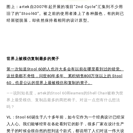
图上：artek自2007年起开展的项目“2nd Cycle”汇集到不少用
旧了的“Stool60”。被之前的使用者漆上了各种颜色，有的则已
经斑驳脱落，却依然保持着相同的设计原型。
世界上被模仿复制最多的凳子
第一次知道Stool 60的人也许大多会有以前在哪里看到过的错觉。
这丝毫都不奇怪，问世80年多年、累积销售800万张以上的 Stool
60，也是公认的世界上最被模仿和复制的凳子。
——说到知名度，artek的Stool 60和eames的Shell Chair被称为世
界上最受模仿、复制品最多的两把椅子。对这一点您有什么想法
吗？
VL：Stool 60诞生于八十多年前，如今它作为一个经典设计已经深
入人心。我们能够经常在各处看到它的影子，很多厂家在设计生产
凳子的时候会很自然的想到这个款式，都说明了人们对这一伟大设