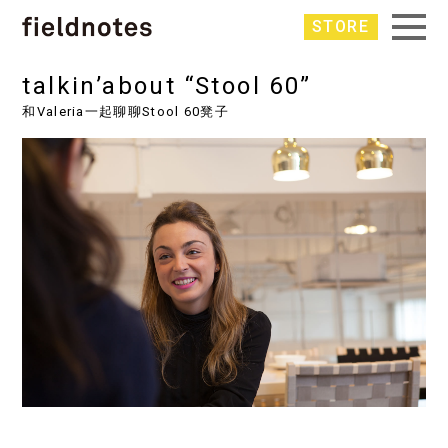
STORE
talkin’about “Stool 60”
和Valeria一起聊聊Stool 60凳子