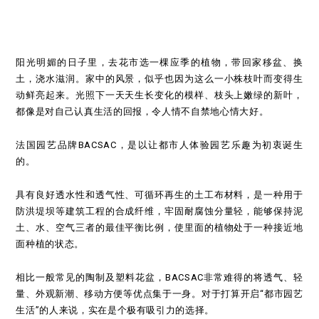
阳光明媚的日子里，去花市选一棵应季的植物，带回家移盆、换
土，浇水滋润。家中的风景，似乎也因为这么一小株枝叶而变得生
动鲜亮起来。光照下一天天生长变化的模样、枝头上嫩绿的新叶，
都像是对自己认真生活的回报，令人情不自禁地心情大好。
法国园艺品牌BACSAC，是以让都市人体验园艺乐趣为初衷诞生
的。
具有良好透水性和透气性、可循环再生的土工布材料，是一种用于
防洪堤坝等建筑工程的合成纤维，牢固耐腐蚀分量轻，能够保持泥
土、水、空气三者的最佳平衡比例，使里面的植物处于一种接近地
面种植的状态。
相比一般常见的陶制及塑料花盆，BACSAC非常难得的将透气、轻
量、外观新潮、移动方便等优点集于一身。对于打算开启“都市园艺
生活”的人来说，实在是个极有吸引力的选择。