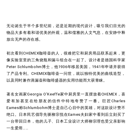
无论诞生于半个多世纪前，还是近期的现代设计，吸引我们目光的
物品大多有着和谐优美的外观，温和儒雅的人文气息，在安静中释
放出无声的存在感。
初次看到CHEMEX咖啡壶的人，很难把它和厨房用品联系起来，更
像实验室里的三角烧瓶和漏斗组合在一起了。设计者是德国科学家
Peter Schlumbohm博士，他1936年移居美国，1941年申请并获得
了产品专利。CHEMEX咖啡壶一问世，就以独特优美的曲线造型，
以及同时兼作滴漏壶和咖啡盛器的实用功能而大获青睐。
著名女画家Georgia O’Keeffe家中厨房里一直摆放着CHEMEX，喜
爱有加甚至在给朋友的信件中特地夸赞了一番。巨匠Charles
Eames称Schlumbohm博士是自己心目中的英雄，对这款设计赞不
绝口。日本民艺倡导先驱柳宗悦在Eames夫妇家中看到后立刻买了
一台带回日本，他的儿子、日本工业设计大师柳宗理也受父亲影响
一生爱用……