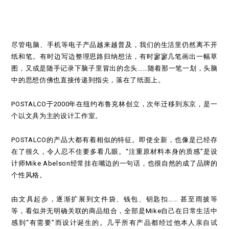
尽管电脑、手机等电子产品越来越普及，我们的生活里仍然离不开
纸和笔。有时边写边整理思路归纳想法，有时寥寥几笔画出一幅草
图，又或是随手记录下脑子里冒出的念头……随着那一笔一划，头脑
中的思想仿佛也直接传递到指尖，落在了纸面上。
POSTALCO于2000年在纽约布鲁克林创立，次年迁移到东京，是一
个以文具为主的设计工作室。
POSTALCO的产品大都有着相似的特征。即使全新，也像是已经存
在了很久，令人忍不住要多看几眼。“注重原材料本身的质感”是设
计师Mike Abelson经常挂在嘴边的一句话，也很自然的成了品牌的
个性风格。
由文具起步，逐渐扩展到文件袋、钱包、钥匙扣…… 甚至雨披等
等，看似并无明确关联的商品组合，全部是Mike自己在日常生活中
感到“有需要”而设计诞生的。几乎所有产品都经过他本人亲自试