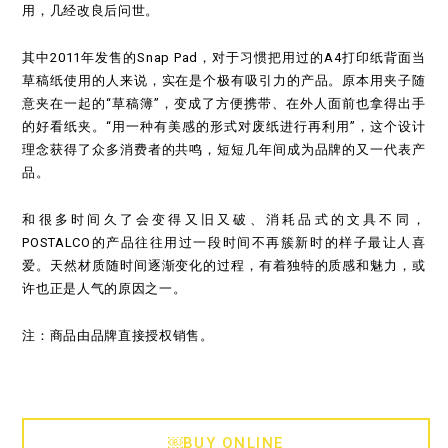
用，几经改良后问世。
其中2011年发售的Snap Pad，对于习惯把用过的A4打印纸背面当
草稿纸使用的人来说，实在是个极有吸引力的产品。原本用夹子随
意夹在一起的“草稿簿”，变成了方便携带、在外人面前也拿得出手
的好看纸夹。“用一种有美感的形式对废纸进行再利用”，这个设计
理念获得了众多消费者的共鸣，短短几年间成为品牌的又一代表产
品。
和很多时间久了会变得又旧又破、消耗品式的文具不同，
POSTALCO的产品往往用过一段时间不再簇新时的样子最让人喜
爱。天然材质随时间逐渐变化的过程，有着独特的质感和魅力，或
许也正是人气的原因之一。
注：商品由品牌直接授权销售。
￼BUY ONLINE