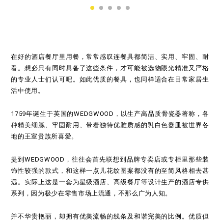
在好的酒店餐厅里用餐，常常感叹连餐具都简洁、实用、牢固、耐
看。想必只有同时具备了这些条件，才可能被选物眼光精准又严格
的专业人士们认可吧。如此优质的餐具，也同样适合在日常家居生
活中使用。
1759年诞生于英国的WEDGWOOD，以生产高品质骨瓷器著称，各
种精美细腻、牢固耐用、带着独特优雅质感的乳白色器皿被世界各
地的王室贵族所喜爱。
提到WEDGWOOD，往往会首先联想到品牌专卖店或专柜里那些装
饰性较强的款式，和这样一点儿花纹图案都没有的至简风格相去甚
远。实际上这是一套为星级酒店、高级餐厅等设计生产的酒店专供
系列，因为极少在零售市场上流通，不那么广为人知。
并不华贵艳丽，却拥有优美流畅的线条及和谐完美的比例。优质但