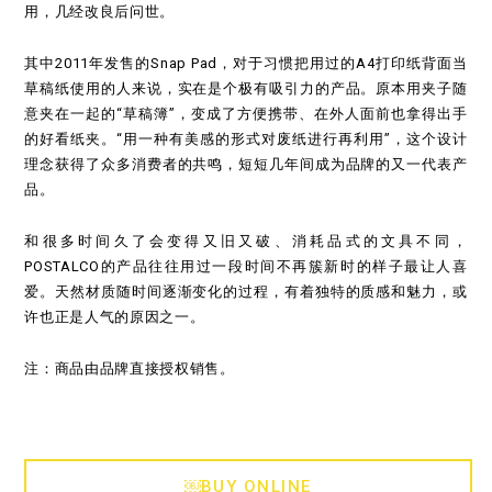
用，几经改良后问世。
其中2011年发售的Snap Pad，对于习惯把用过的A4打印纸背面当
草稿纸使用的人来说，实在是个极有吸引力的产品。原本用夹子随
意夹在一起的“草稿簿”，变成了方便携带、在外人面前也拿得出手
的好看纸夹。“用一种有美感的形式对废纸进行再利用”，这个设计
理念获得了众多消费者的共鸣，短短几年间成为品牌的又一代表产
品。
和很多时间久了会变得又旧又破、消耗品式的文具不同，
POSTALCO的产品往往用过一段时间不再簇新时的样子最让人喜
爱。天然材质随时间逐渐变化的过程，有着独特的质感和魅力，或
许也正是人气的原因之一。
注：商品由品牌直接授权销售。
￼BUY ONLINE