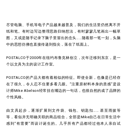
尽管电脑、手机等电子产品越来越普及，我们的生活里仍然离不开
纸和笔。有时边写边整理思路归纳想法，有时寥寥几笔画出一幅草
图，又或是随手记录下脑子里冒出的念头……随着那一笔一划，头脑
中的思想仿佛也直接传递到指尖，落在了纸面上。
POSTALCO于2000年在纽约布鲁克林创立，次年迁移到东京，是一
个以文具为主的设计工作室。
POSTALCO的产品大都有着相似的特征。即使全新，也像是已经存
在了很久，令人忍不住要多看几眼。“注重原材料本身的质感”是设
计师Mike Abelson经常挂在嘴边的一句话，也很自然的成了品牌的
个性风格。
由文具起步，逐渐扩展到文件袋、钱包、钥匙扣…… 甚至雨披等
等，看似并无明确关联的商品组合，全部是Mike自己在日常生活中
感到“有需要”而设计诞生的。几乎所有产品都经过他本人亲自试