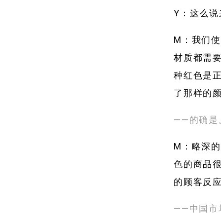
Y：这么说
M：我们
材质都需
种红色是
了那样的
——的确是
M：略深
色的商品很
的顾客反
——中国