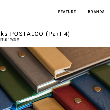
FEATURE
BRANDS
ks POSTALCO (Part 4)
用手看”的真意