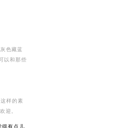
。
色灰色藏蓝
觉可以和那些
灰这样的素
受欢迎。
觉得有点儿